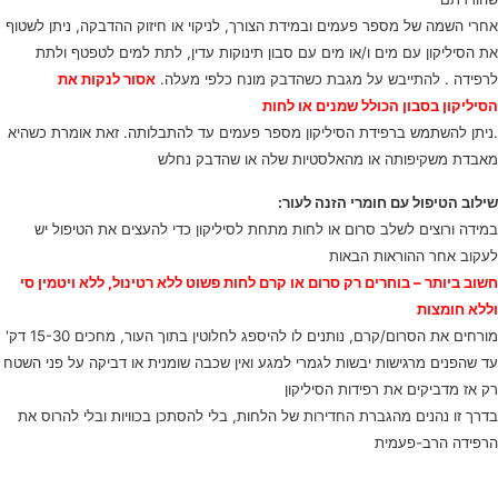
אחרי השמה של מספר פעמים ובמידת הצורך, לניקוי או חיזוק ההדבקה, ניתן לשטוף
את הסיליקון עם מים ו/או מים עם סבון תינוקות עדין, לתת למים לטפטף ולתת
לרפידה . להתייבש על מגבת כשהדבק מונח כלפי מעלה.
אסור לנקות את
הסיליקון בסבון הכולל שמנים או לחות
.ניתן להשתמש ברפידת הסיליקון מספר פעמים עד להתבלותה. זאת אומרת כשהיא
מאבדת משקיפותה או מהאלסטיות שלה או שהדבק נחלש
שילוב הטיפול עם חומרי הזנה לעור:
במידה ורוצים לשלב סרום או לחות מתחת לסיליקון כדי להעצים את הטיפול יש
לעקוב אחר ההוראות הבאות
חשוב ביותר – בוחרים רק סרום או קרם לחות פשוט ללא רטינול, ללא ויטמין סי
וללא חומצות
מורחים את הסרום/קרם, נותנים לו להיספג לחלוטין בתוך העור, מחכים 15-30 דק'
עד שהפנים מרגישות יבשות לגמרי למגע ואין שכבה שומנית או דביקה על פני השטח
רק אז מדביקים את רפידות הסיליקון
בדרך זו נהנים מהגברת החדירות של הלחות, בלי להסתכן בכוויות ובלי להרוס את
הרפידה הרב-פעמית