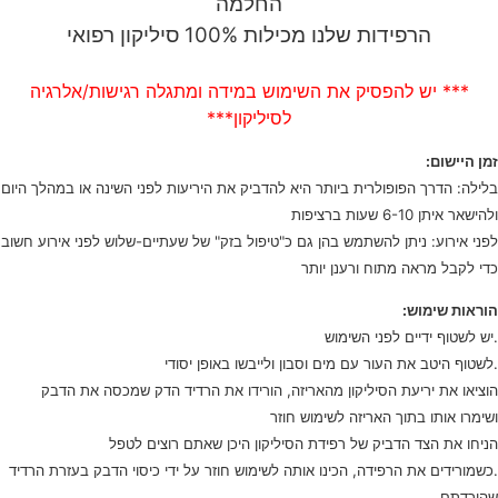
החלמה
הרפידות שלנו מכילות 100% סיליקון רפואי
*** יש להפסיק את השימוש במידה ומתגלה רגישות/אלרגיה
לסיליקון***
זמן היישום:
בלילה: הדרך הפופולרית ביותר היא להדביק את היריעות לפני השינה או במהלך היום
ולהישאר איתן 6-10 שעות ברציפות
לפני אירוע: ניתן להשתמש בהן גם כ"טיפול בזק" של שעתיים-שלוש לפני אירוע חשוב
כדי לקבל מראה מתוח ורענן יותר
הוראות שימוש:
.יש לשטוף ידיים לפני השימוש
.לשטוף היטב את העור עם מים וסבון ולייבשו באופן יסודי
הוציאו את יריעת הסיליקון מהאריזה, הורידו את הרדיד הדק שמכסה את הדבק
ושימרו אותו בתוך האריזה לשימוש חוזר
הניחו את הצד הדביק של רפידת הסיליקון היכן שאתם רוצים לטפל
.כשמורידים את הרפידה, הכינו אותה לשימוש חוזר על ידי כיסוי הדבק בעזרת הרדיד
שהורדתם