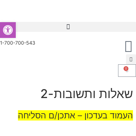
פתח סרגל
מחמם עיניים רפואי EyeHeal
1-700-700-543
0
שאלות ותשובות-2
העמוד בעדכון – אתכן/ם הסליחה