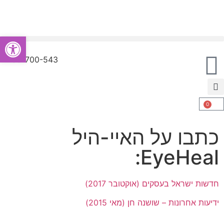
פתח סרגל
מחמם עיניים רפואי EyeHeal
1-700-700-543
0
כתבו על האיי-היל
EyeHeal:
חדשות ישראל בעסקים (אוקטובר 2017)
ידיעות אחרונות – שושנה חן (מאי 2015)