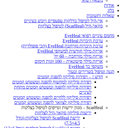
משאף רפואי
אודות
בלוג
שאלות ותשובות
איי-היל לטיפול בדלקות עפעפיים ויובש בעיניים
סקאר-היל (ScarHeal) לטיפול בצלקות
מחמם עיניים רפואי EyeHeal
ערכת היכרות EyeHeal
ערכת היכרות מורחבת EyeHeal (הכי פופולרית)
אריזת מילוי חודשית למשקפי EyeHeal
אריזת מילוי מורחבת – 60 יח'
אריזת מילוי סיטונאית – 100 זוגות חימום
משקפי בד EyeHeal
הגנה וטיפול בשרירים ובעור
חדש ! – רפידות סיליקון להפגת קמטים
רפידת סיליקון למחשוף להפגה וטשטוש קמטים
רפידות סיליקון להפגה וטשטוש קמטים מתחת
לעיניים
רפידות סיליקון ללחיים להפגה וטשטוש קמטים
רפידת סיליקון לצוואר להפגה וטשטוש קמטים
ScarHeal – מגוון יריעות וטייפים לטיפול בצלקות
יריעות סיליקון סקאר-היל לצלקות
יריעת ScarHeal לטיפול בצלקות (גודל
4.5×7.5)