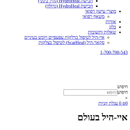
חבישת HydroHeal (גודל בינוני)
חבישת HydroHeal (גדולה)
מוצרי עישון רפואי
משאף רפואי
אודות
בלוג
שאלות ותשובות
איי-היל לטיפול בדלקות עפעפיים ויובש בעיניים
סקאר-היל (ScarHeal) לטיפול בצלקות
1-700-700-543
חיפוש
חיפוש
×
0
₪
0
עגלת קניות
איי-היל בעולם