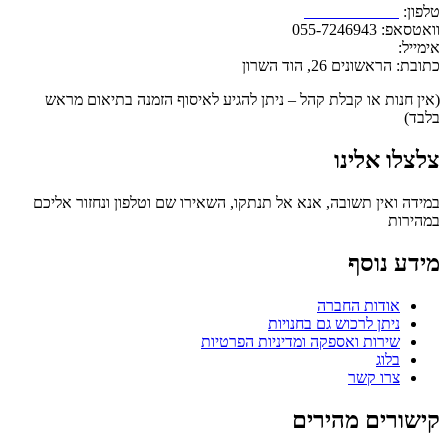
טלפון:
1-700-700-543
וואטסאפ: 055-7246943
אימייל:
info@razlife.com
כתובת: הראשונים 26, הוד השרון
(אין חנות או קבלת קהל – ניתן להגיע לאיסוף הזמנה בתיאום מראש
בלבד)
צלצלו אלינו
במידה ואין תשובה, אנא אל תנתקו, השאירו שם וטלפון ונחזור אליכם
במהירות
מידע נוסף
אודות החברה
ניתן לרכוש גם בחנויות
שירות ואספקה ומדיניות הפרטיות
בלוג
צרו קשר
קישורים מהירים